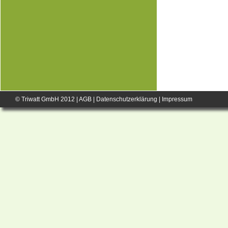
© Triwatt GmbH 2012 |
AGB
|
Datenschutzerklärung
|
Impressum