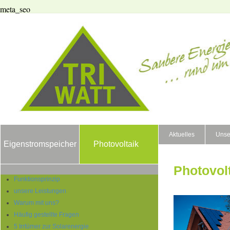
meta_seo
Aktuelles
Unse
Eigenstromspeicher
Photovoltaik
Photovol
Funktionsprinzip
unsere Leistungen
Warum mit uns?
Häufig gestellte Fragen
5 Irrtümer zur Solarenergie