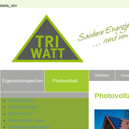
meta_seo
Aktuelles
Unse
Eigenstromspeicher
Photovoltaik
Photovolt
Funktionsprinzip
unsere Leistungen
Warum mit uns?
Häufig gestellte Fragen
5 Irrtümer zur Solarenergie