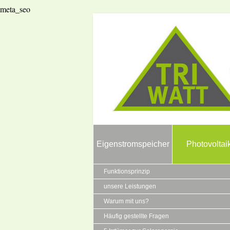
meta_seo
Eigenstromspeicher
Photovoltai
Funktionsprinzip
unsere Leistungen
Warum mit uns?
Häufig gestellte Fragen