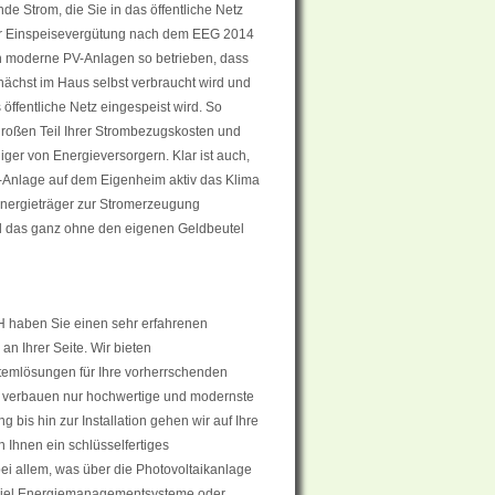
nde Strom, die Sie in das öffentliche Netz
der Einspeisevergütung nach dem EEG 2014
 moderne PV-Anlagen so betrieben, dass
unächst im Haus selbst verbraucht wird und
 öffentliche Netz eingespeist wird. So
großen Teil Ihrer Strombezugskosten und
er von Energieversorgern. Klar ist auch,
V-Anlage auf dem Eigenheim aktiv das Klima
 Energieträger zur Stromerzeugung
 das ganz ohne den eigenen Geldbeutel
 haben Sie einen sehr erfahrenen
 an Ihrer Seite. Wir bieten
emlösungen für Ihre vorherrschenden
 verbauen nur hochwertige und modernste
g bis hin zur Installation gehen wir auf Ihre
 Ihnen ein schlüsselfertiges
i allem, was über die Photovoltaikanlage
piel Energiemanagementsysteme oder