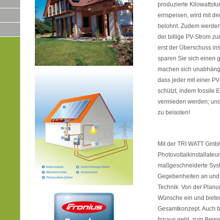
produzierte Kilowattstu
einspeisen, wird mit 
belohnt. Zudem werden
der billige PV-Strom z
erst der Überschuss ins
sparen Sie sich einen 
machen sich unabhängig
dass jeder mit einer P
schützt, indem fossile
vermieden werden; und
zu belasten!
Mit der TRI WATT GmbH
Photovoltaikinstallateur
maßgeschneiderte Syst
Gegebenheiten an und
Technik. Von der Planun
Wünsche ein und bieten
Gesamtkonzept. Auch be
hinaus geht, zum Beis