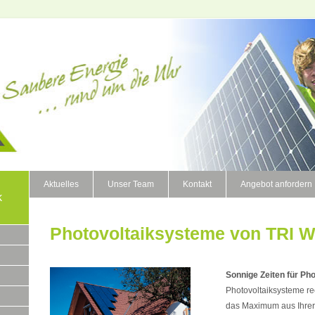
Aktuelles
Unser Team
Kontakt
Angebot anfordern
k
Photovoltaiksysteme von TRI 
Sonnige Zeiten für Pho
Photovoltaiksysteme re
das Maximum aus Ihrer