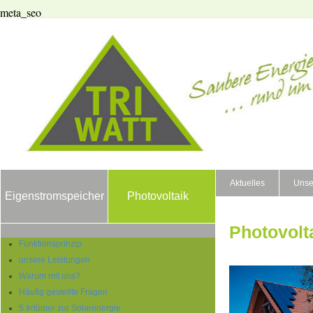
meta_seo
Aktuelles
Unse
Eigenstromspeicher
Photovoltaik
Photovolt
Funktionsprinzip
unsere Leistungen
Warum mit uns?
Häufig gestellte Fragen
5 Irrtümer zur Solarenergie