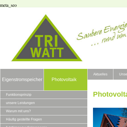
meta_seo
Aktuelles
Unse
Eigenstromspeicher
Photovoltaik
Photovolt
Funktionsprinzip
unsere Leistungen
Warum mit uns?
Häufig gestellte Fragen