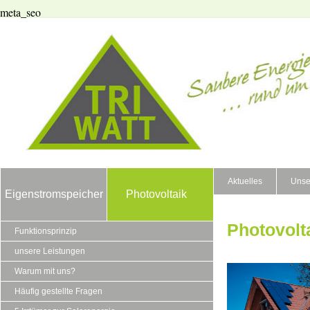
meta_seo
Aktuelles
Unse
Eigenstromspeicher
Photovoltaik
Photovolt
Funktionsprinzip
unsere Leistungen
Warum mit uns?
Häufig gestellte Fragen