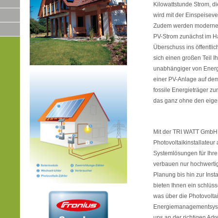
Kilowattstunde Strom, di
wird mit der Einspeise
Zudem werden moderne P
PV-Strom zunächst im Ha
Überschuss ins öffentlic
sich einen großen Teil 
unabhängiger von Energie
einer PV-Anlage auf dem
fossile Energieträger 
das ganz ohne den eige
Mit der TRI WATT GmbH 
Photovoltaikinstallateur
Systemlösungen für Ihr
verbauen nur hochwerti
Planung bis hin zur Inst
bieten Ihnen ein schlüss
was über die Photovolta
Energiemanagementsyste
uns an der richtigen Adr