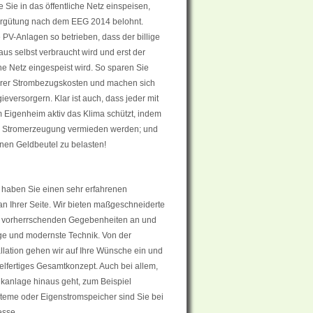
e Sie in das öffentliche Netz einspeisen,
vergütung nach dem EEG 2014 belohnt.
V-Anlagen so betrieben, dass der billige
us selbst verbraucht wird und erst der
he Netz eingespeist wird. So sparen Sie
Ihrer Strombezugskosten und machen sich
versorgern. Klar ist auch, dass jeder mit
 Eigenheim aktiv das Klima schützt, indem
zur Stromerzeugung vermieden werden; und
nen Geldbeutel zu belasten!
haben Sie einen sehr erfahrenen
 an Ihrer Seite. Wir bieten maßgeschneiderte
e vorherrschenden Gegebenheiten an und
ge und modernste Technik. Von der
allation gehen wir auf Ihre Wünsche ein und
elfertiges Gesamtkonzept. Auch bei allem,
ikanlage hinaus geht, zum Beispiel
me oder Eigenstromspeicher sind Sie bei
esse.