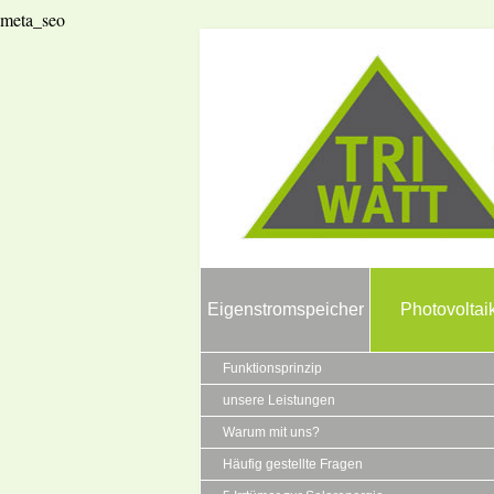
meta_seo
Eigenstromspeicher
Photovoltai
Funktionsprinzip
unsere Leistungen
Warum mit uns?
Häufig gestellte Fragen