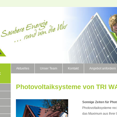
Aktuelles
Unser Team
Kontakt
Angebot anfordern
k
Photovoltaiksysteme von TRI W
Sonnige Zeiten für Phot
Photovoltaiksysteme rec
das Maximum aus Ihrer D