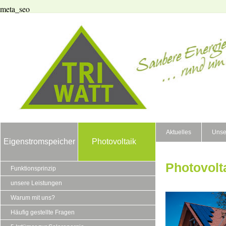
meta_seo
Aktuelles
Unse
Eigenstromspeicher
Photovoltaik
Photovolt
Funktionsprinzip
unsere Leistungen
Warum mit uns?
Häufig gestellte Fragen