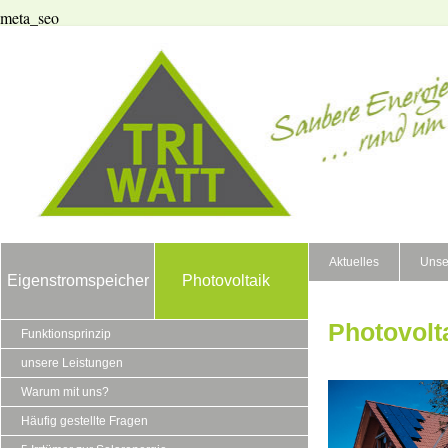
meta_seo
Aktuelles
Unse
Eigenstromspeicher
Photovoltaik
Photovolt
Funktionsprinzip
unsere Leistungen
Warum mit uns?
Häufig gestellte Fragen