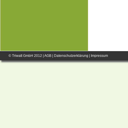
© Triwatt GmbH 2012 |
AGB
|
Datenschutzerklärung
|
Impressum