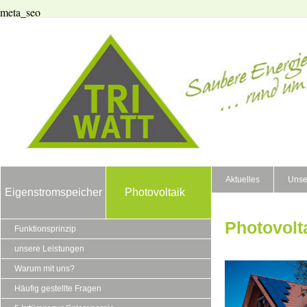
meta_seo
Aktuelles
Unse
Eigenstromspeicher
Photovoltaik
Photovolt
Funktionsprinzip
unsere Leistungen
Warum mit uns?
Häufig gestellte Fragen