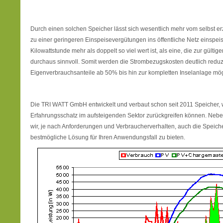
Durch einen solchen Speicher lässt sich wesentlich mehr vom selbst 
zu einer geringeren Einspeisevergütungen ins öffentliche Netz einspei
Kilowattstunde mehr als doppelt so viel wert ist, als eine, die zur gültig
durchaus sinnvoll. Somit werden die Strombezugskosten deutlich reduz
Eigenverbrauchsanteile ab 50% bis hin zur kompletten Inselanlage mög
Die TRI WATT GmbH entwickelt und verbaut schon seit 2011 Speicher, 
Erfahrungsschatz im aufsteigenden Sektor zurückgreifen können.
wir, je nach Anforderungen und Verbraucherverhalten, auch die Speiche
bestmögliche Lösung für Ihren Anwendungsfall zu bieten.