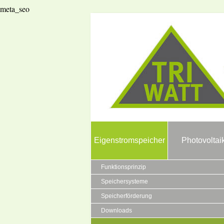
meta_seo
Eigenstromspeicher
Photovoltai
Funktionsprinzip
Speichersysteme
Speicherförderung
Downloads