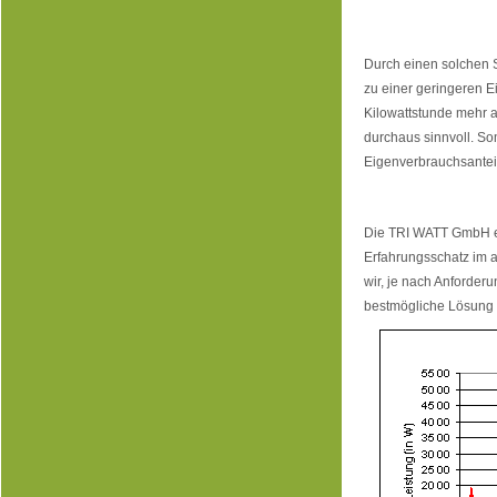
Durch einen solchen S
zu einer geringeren E
Kilowattstunde mehr al
durchaus sinnvoll. So
Eigenverbrauchsanteil
Die TRI WATT GmbH en
Erfahrungsschatz im
wir, je nach Anforder
bestmögliche Lösung f