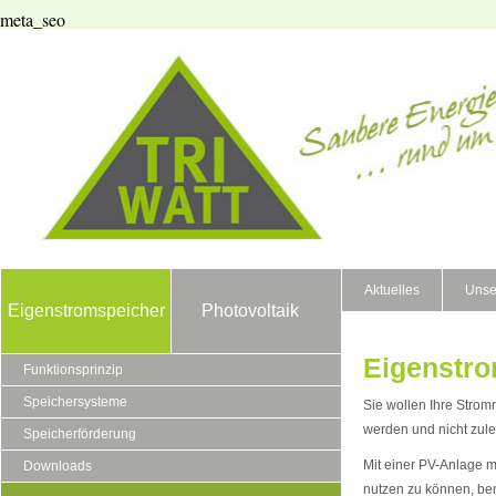
meta_seo
Aktuelles
Unse
Eigenstromspeicher
Photovoltaik
Eigenstro
Funktionsprinzip
Speichersysteme
Sie wollen Ihre Stro
werden und nicht zulet
Speicherförderung
Mit einer PV-Anlage m
Downloads
nutzen zu können, be