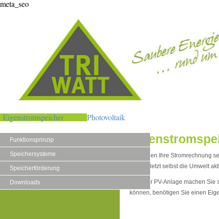
meta_seo
Eigenstromspeicher
Photovoltaik
Eigenstromspe
Funktionsprinzip
Speichersysteme
Sie wollen Ihre Stromrechnung s
nicht zuletzt selbst die Umwelt ak
Speicherförderung
Mit einer PV-Anlage machen Sie s
Downloads
können, benötigen Sie einen Eig