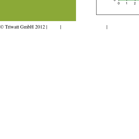
© Triwatt GmbH 2012 |
AGB
|
Datenschutzerklärung
|
Impressum