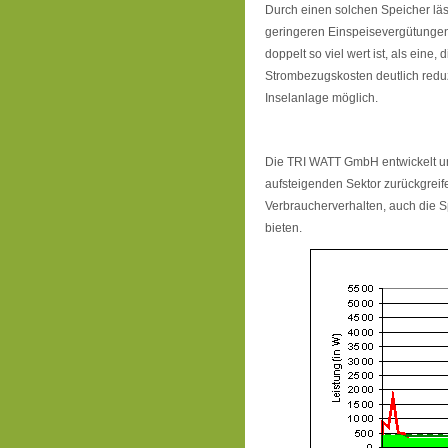
Durch einen solchen Speicher läs
geringeren Einspeisevergütungen 
doppelt so viel wert ist, als eine
Strombezugskosten deutlich reduz
Inselanlage möglich.
Die TRI WATT GmbH entwickelt un
aufsteigenden Sektor zurückgre
Verbraucherverhalten, auch die S
bieten.