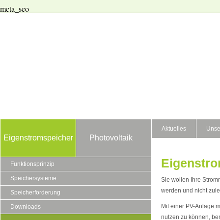
meta_seo
Aktuelles
Unse
Eigenstromspeicher
Photovoltaik
Eigenstro
Funktionsprinzip
Speichersysteme
Sie wollen Ihre Stro
werden und nicht zulet
Speicherförderung
Mit einer PV-Anlage m
Downloads
nutzen zu können, be