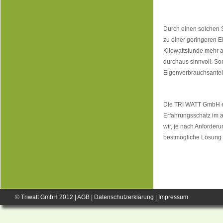
Durch einen solchen S
zu einer geringeren E
Kilowattstunde mehr al
durchaus sinnvoll. So
Eigenverbrauchsanteil
Die TRI WATT GmbH en
Erfahrungsschatz im
wir, je nach Anforder
bestmögliche Lösung f
© Triwatt GmbH 2012 |
AGB
|
Datenschutzerklärung
|
Impressum