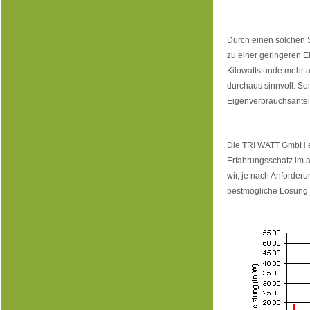
Durch einen solchen S
zu einer geringeren E
Kilowattstunde mehr al
durchaus sinnvoll. So
Eigenverbrauchsanteil
Die TRI WATT GmbH en
Erfahrungsschatz im
wir, je nach Anforder
bestmögliche Lösung f