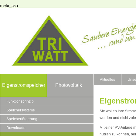
meta_seo
Aktuelles
Unse
Eigenstromspeicher
Photovoltaik
Eigenstro
Funktionsprinzip
Speichersysteme
Sie wollen Ihre Stro
werden und nicht zulet
Speicherförderung
Mit einer PV-Anlage m
Downloads
nutzen zu können, be