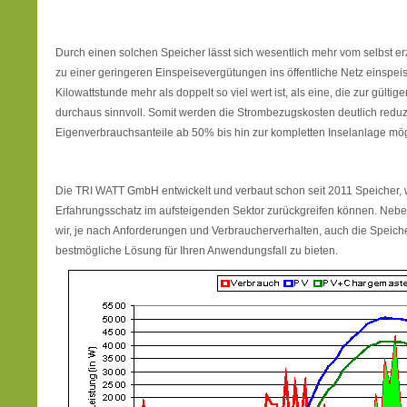
Durch einen solchen Speicher lässt sich wesentlich mehr vom selbst 
zu einer geringeren Einspeisevergütungen ins öffentliche Netz einspei
Kilowattstunde mehr als doppelt so viel wert ist, als eine, die zur gültig
durchaus sinnvoll. Somit werden die Strombezugskosten deutlich reduz
Eigenverbrauchsanteile ab 50% bis hin zur kompletten Inselanlage mög
Die TRI WATT GmbH entwickelt und verbaut schon seit 2011 Speicher, 
Erfahrungsschatz im aufsteigenden Sektor zurückgreifen können.
wir, je nach Anforderungen und Verbraucherverhalten, auch die Speiche
bestmögliche Lösung für Ihren Anwendungsfall zu bieten.