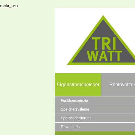
meta_seo
Eigenstromspeicher
Photovoltai
Funktionsprinzip
Speichersysteme
Speicherförderung
Downloads