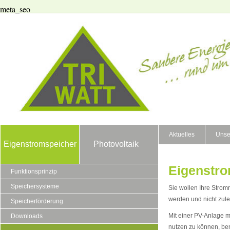
meta_seo
Aktuelles
Unse
Eigenstromspeicher
Photovoltaik
Eigenstro
Funktionsprinzip
Speichersysteme
Sie wollen Ihre Stro
werden und nicht zulet
Speicherförderung
Mit einer PV-Anlage m
Downloads
nutzen zu können, be