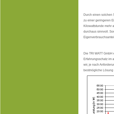
Durch einen solchen S
zu einer geringeren E
Kilowattstunde mehr al
durchaus sinnvoll. So
Eigenverbrauchsanteil
Die TRI WATT GmbH en
Erfahrungsschatz im
wir, je nach Anforder
bestmögliche Lösung f