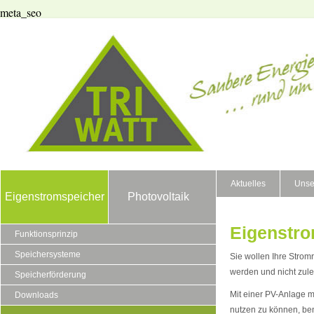
meta_seo
Aktuelles
Unse
Eigenstromspeicher
Photovoltaik
Eigenstro
Funktionsprinzip
Speichersysteme
Sie wollen Ihre Stro
werden und nicht zulet
Speicherförderung
Mit einer PV-Anlage m
Downloads
nutzen zu können, be