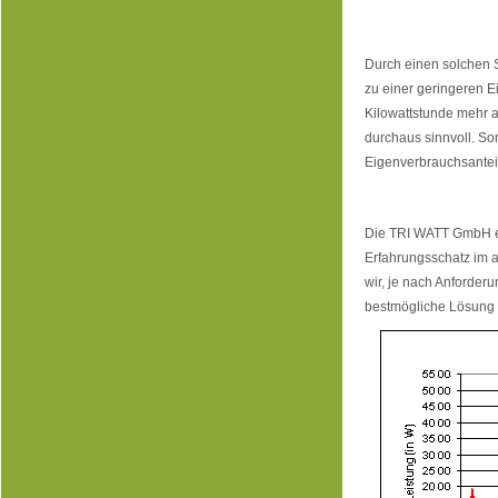
Durch einen solchen S
zu einer geringeren E
Kilowattstunde mehr al
durchaus sinnvoll. So
Eigenverbrauchsanteil
Die TRI WATT GmbH en
Erfahrungsschatz im
wir, je nach Anforder
bestmögliche Lösung f