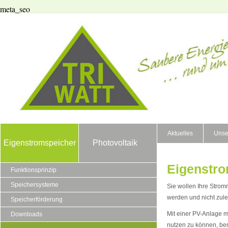
meta_seo
Aktuelles
Unse
Eigenstromspeicher
Photovoltaik
Eigenstro
Funktionsprinzip
Speichersysteme
Sie wollen Ihre Stro
werden und nicht zulet
Speicherförderung
Mit einer PV-Anlage m
Downloads
nutzen zu können, be