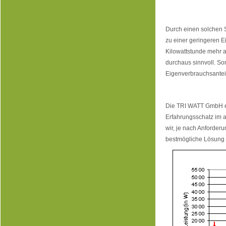
Durch einen solchen S
zu einer geringeren E
Kilowattstunde mehr al
durchaus sinnvoll. So
Eigenverbrauchsanteil
Die TRI WATT GmbH en
Erfahrungsschatz im
wir, je nach Anforder
bestmögliche Lösung f