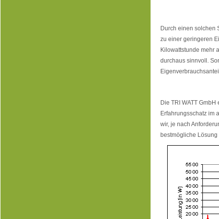
Durch einen solchen S
zu einer geringeren E
Kilowattstunde mehr al
durchaus sinnvoll. So
Eigenverbrauchsanteil
Die TRI WATT GmbH en
Erfahrungsschatz im
wir, je nach Anforder
bestmögliche Lösung f