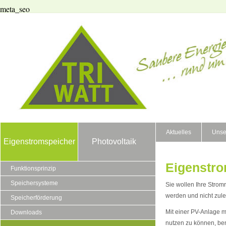
meta_seo
Aktuelles
Unse
Eigenstromspeicher
Photovoltaik
Eigenstro
Funktionsprinzip
Speichersysteme
Sie wollen Ihre Stro
werden und nicht zulet
Speicherförderung
Mit einer PV-Anlage m
Downloads
nutzen zu können, be