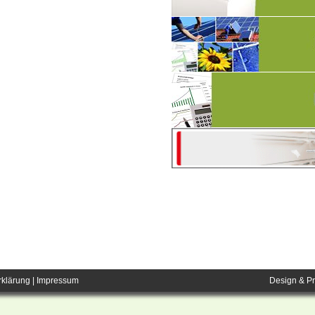
rklärung
|
Impressum
Design & P